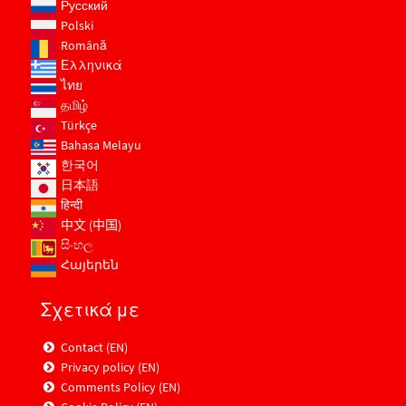
Русский
Polski
Română
Ελληνικά
ไทย
தமிழ்
Türkçe
Bahasa Melayu
한국어
日本語
हिन्दी
中文 (中国)
සිංහල
Հայերեն
Σχετικά με
Contact (EN)
Privacy policy (EN)
Comments Policy (EN)