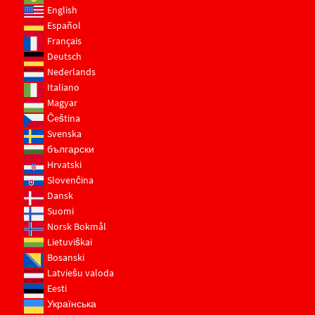
English
Español
Français
Deutsch
Nederlands
Italiano
Magyar
Čeština
Svenska
български
Hrvatski
Slovenčina
Dansk
Suomi
Norsk Bokmål
Lietuviškai
Bosanski
Latviešu valoda
Eesti
Українська