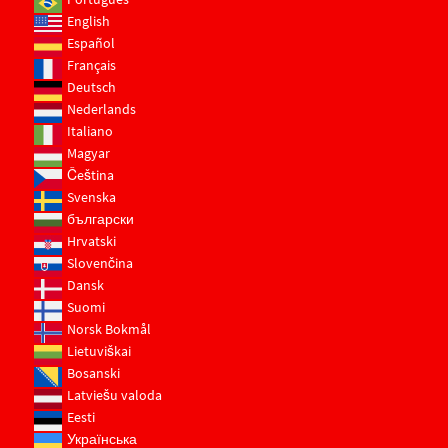
English
Español
Français
Deutsch
Nederlands
Italiano
Magyar
Čeština
Svenska
български
Hrvatski
Slovenčina
Dansk
Suomi
Norsk Bokmål
Lietuviškai
Bosanski
Latviešu valoda
Eesti
Українська