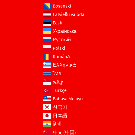
Bosanski
Latviešu valoda
Eesti
Українська
Русский
Polski
Română
Ελληνικά
ไทย
தமிழ்
Türkçe
Bahasa Melayu
한국어
日本語
हिन्दी
中文 (中国)