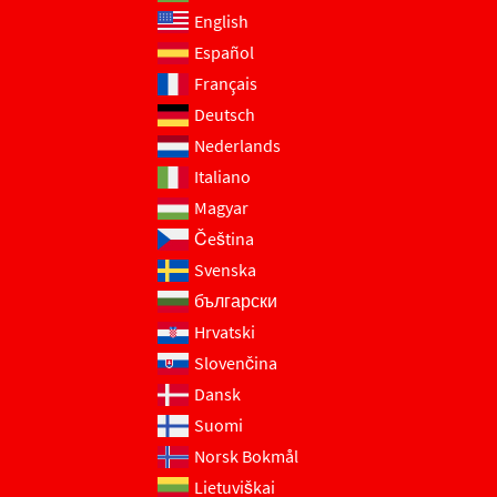
English
Español
Français
Deutsch
Nederlands
Italiano
Magyar
Čeština
Svenska
български
Hrvatski
Slovenčina
Dansk
Suomi
Norsk Bokmål
Lietuviškai