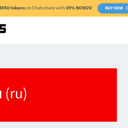
4050 tokens
on Chaturbate with
39% BONUS
!
BUY NOW
 (ru)