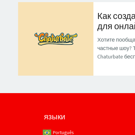
Как созда
для онла
Хотите пообщат
частные шоу? Т
Chaturbate бес
языки
Português